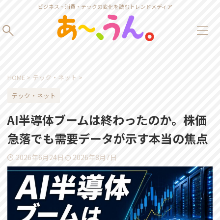
ビジネス・消費・テックの変化を読むトレンドメディア
HOME
>
テック・ネット
>
テック・ネット
AI半導体ブームは終わったのか。株価
急落でも需要データが示す本当の焦点
2026年6月24日
2026年8月7日