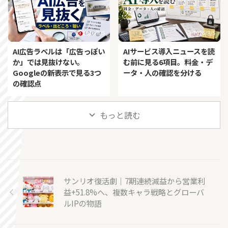
2026/8/5
2026/8/5
AI広告ラベルは「広告っぽい
AIサービス導入ニュースを読
か」では見抜けない。
む前に見る6項目。料金・デ
Googleの新表示で見る3つ
ータ・人の確認を分ける
の確認点
もっと読む
サンリオ復活劇｜7期連続減益から営業利
益+51.8%へ、複数キャラ戦略とグローバ
ルIPの物語