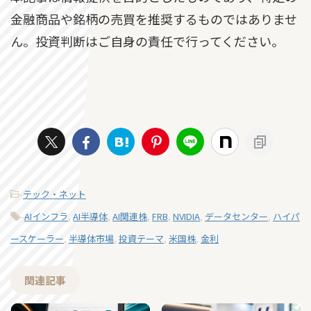
金融商品や銘柄の売買を推奨するものではありませ
ん。投資判断はご自身の責任で行ってください。
-
テック・ネット
-
AIインフラ
,
AI半導体
,
AI関連株
,
FRB
,
NVIDIA
,
データセンター
,
ハイパ
ースケーラー
,
半導体市場
,
投資テーマ
,
米国株
,
金利
関連記事