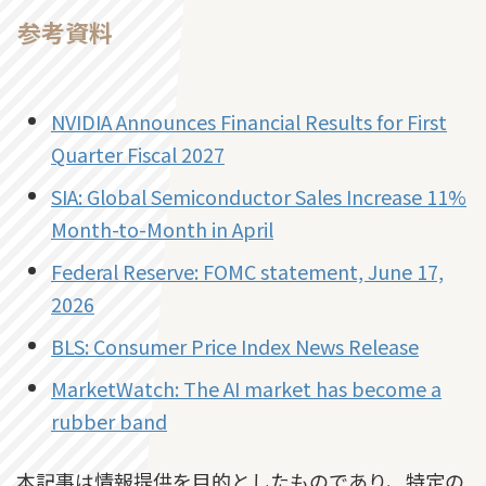
参考資料
NVIDIA Announces Financial Results for First
Quarter Fiscal 2027
SIA: Global Semiconductor Sales Increase 11%
Month-to-Month in April
Federal Reserve: FOMC statement, June 17,
2026
BLS: Consumer Price Index News Release
MarketWatch: The AI market has become a
rubber band
本記事は情報提供を目的としたものであり、特定の