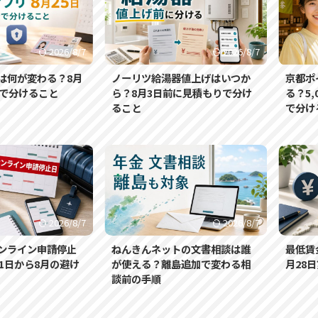
2026/8/7
2026/8/7
は何が変わる？8月
ノーリツ給湯器値上げはいつか
京都ポ
合で分けること
ら？8月3日前に見積もりで分け
る？5
ること
で分け
2026/8/7
2026/8/7
ンライン申請停止
ねんきんネットの文書相談は誰
最低賃
1日から8月の避け
が使える？離島追加で変わる相
月28
談前の手順