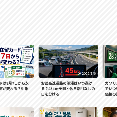
2026/8/7
2026/8/6
ドは8月7日から永
お盆高速道路の渋滞はいつ避け
ガソリ
何が変わる？対象
る？45km予測と休日割引なしの
でいつ
日を分ける
価格の