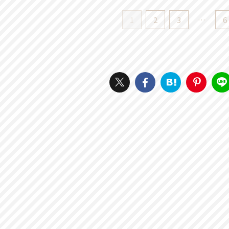
1
2
3
…
6