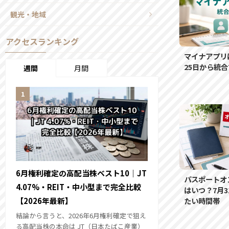
観光・地域
アクセスランキング
マイナアプリ
25日から統
週間
月間
6月権利確定の高配当株ベスト10｜JT
パスポートオ
4.07%・REIT・中小型まで完全比較
はいつ？7月3
たい時間帯
【2026年最新】
結論から言うと、2026年6月権利確定で狙え
る高配当株の本命は JT（日本たばこ産業）