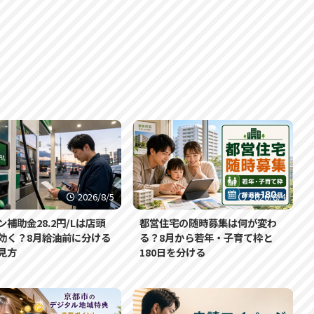
2026/8/5
2026/8/4
ン補助金28.2円/Lは店頭
都営住宅の随時募集は何が変わ
効く？8月給油前に分ける
る？8月から若年・子育て枠と
見方
180日を分ける