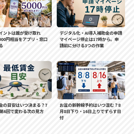
2026/8/7
2026/8/7
イントは誰が受け取れ
デジタル化・AI導入補助金の申請
,000円相当をアプリ・窓口
マイページ停止は17時から。申
る
請前に分ける3つの作業
2026/8/7
2026/8/7
金の目安はいつ決まる？7
お盆の新幹線予約はいつ混む？8
日第6回で変わる次の見方
月8日下り・16日上りでずらす日
付