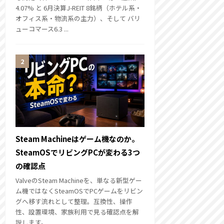
4.07% と 6月決算J-REIT 8銘柄（ホテル系・
オフィス系・物流系の主力）、そして バリ
ューコマース6.3 ...
Steam Machineはゲーム機なのか。
SteamOSでリビングPCが変わる3つ
の確認点
ValveのSteam Machineを、単なる新型ゲー
ム機ではなくSteamOSでPCゲームをリビン
グへ移す流れとして整理。互換性、操作
性、設置環境、家族利用で見る確認点を解
説します。